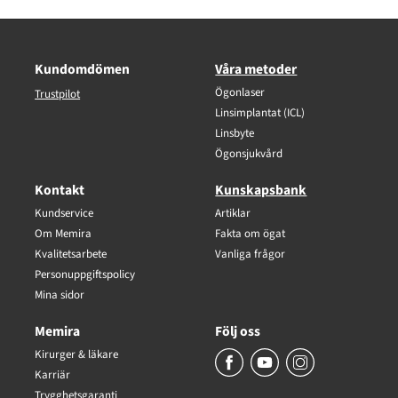
Kundomdömen
Våra metoder
Ögonlaser
Trustpilot
Linsimplantat (ICL)
Linsbyte
Ögonsjukvård
Kontakt
Kunskapsbank
Kundservice
Artiklar
Om Memira
Fakta om ögat
Kvalitetsarbete
Vanliga frågor
Personuppgiftspolicy
Mina sidor
Memira
Följ oss
Kirurger & läkare
Karriär
Trygghetsgaranti