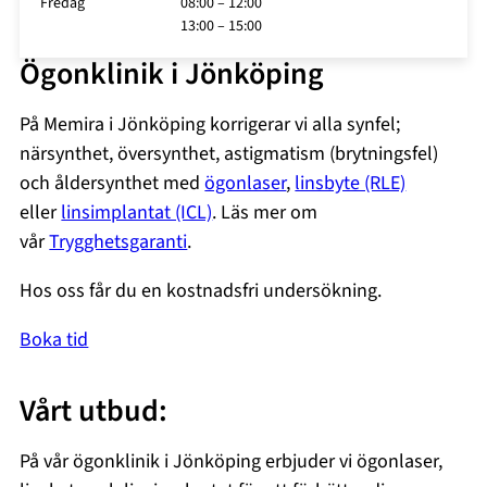
Fredag
08:00 – 12:00
13:00 – 15:00
Ögonklinik i Jönköping
På Memira i Jönköping korrigerar vi alla synfel;
närsynthet, översynthet, astigmatism (brytningsfel)
och åldersynthet med
ögonlaser
,
linsbyte (RLE)
eller
linsimplantat (ICL)
. Läs mer om
vår
Trygghetsgaranti
.
Hos oss får du en kostnadsfri undersökning.
Boka tid
Vårt utbud:
På vår ögonklinik i Jönköping erbjuder vi ögonlaser,