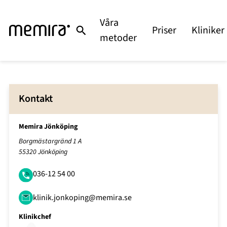
Våra
Priser
Kliniker
metoder
Kontakt
Memira Jönköping
Borgmästargränd 1 A
55320 Jönköping
036-12 54 00
klinik.jonkoping@memira.se
Klinikchef