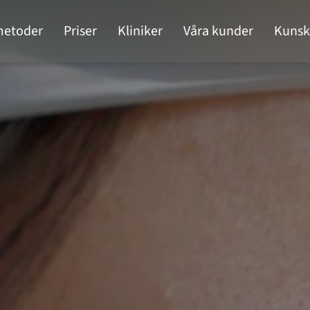
metoder
Priser
Kliniker
Våra kunder
Kunsk