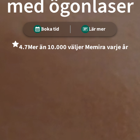
med ögonlaser
Boka tid
Lär mer
4.7
Mer än 10.000 väljer Memira varje år