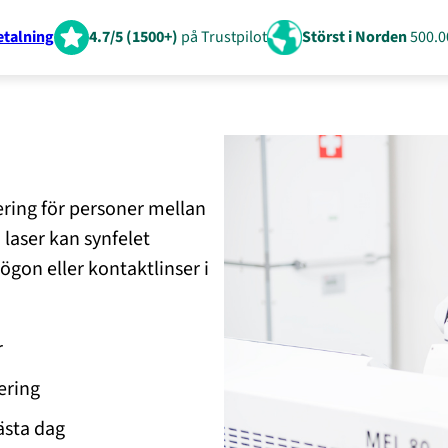
etalning
4.7/5 (1500+)
på Trustpilot
Störst i Norden
500.0
ering för personer mellan
laser kan synfelet
sögon eller kontaktlinser i
r
ering
ästa dag