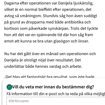
Dagarna efter operationen var Danijela ljuskänslig,
vilket är en normal bieffekt efter operationen, det
avtog så småningom. Stundvis såg hon även suddigt
på grund av dropparna med både antibiotika och
kortison som påverkade synskärpan. Trots det tyckte
hon att det var en spännande tid där hon såg fram
emot att kunna se bra utan glasögon och linser.
Nu har det gått över en månad sen operationen och
Danijela är otroligt nöjd över resultatet. Det
underlättar både hennes vardag och arbete.
-Det blev ett fantastiskt bra resultat, som inte hade
kunnat bli bättre. Jag sparar så mycket tid med att
Vill du veta mer innan du bestämmer dig?
slippa linser och glasögon. Under träning så behöver
Få information till din e-post och ta reda på vilka möjlig
jag inte vara försiktig med att glasögonen ska ramla av
eller gå sönder och jag kan äntligen dyka och se klart