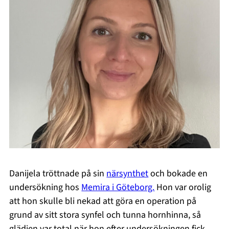
Danijela tröttnade på sin
närsynthet
och bokade en
undersökning hos
Memira i Göteborg.
Hon var orolig
att hon skulle bli nekad att göra en operation på
grund av sitt stora synfel och tunna hornhinna, så
glädjen var total när hon efter undersökningen fick