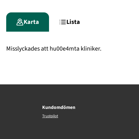
Karta
Lista
Misslyckades att hu00e4mta kliniker.
Kundomdömen
Trustpilot