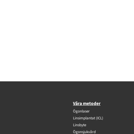
Våra metoder
Ögonlaser
Linsimplantat (ICL)
Linsbyte
Ögonsjukvård