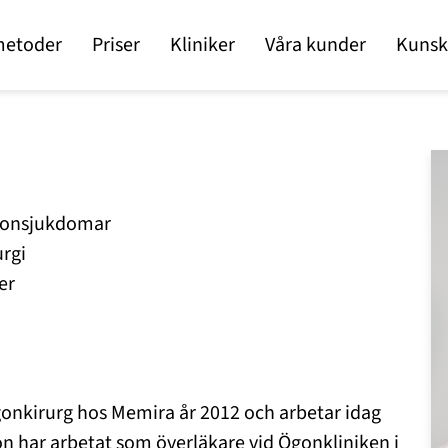
metoder
Priser
Kliniker
Våra kunder
Kunsk
ögonsjukdomar
urgi
er
gonkirurg hos Memira år 2012 och arbetar idag
son har arbetat som överläkare vid Ögonkliniken i