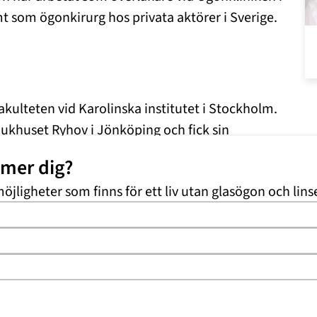
t som ögonkirurg hos privata aktörer i Sverige.
akulteten vid Karolinska institutet i Stockholm.
jukhuset Ryhov i Jönköping och fick sin
an specialistutbildning inom ögonsjukdomar vid
mmer dig?
 sitt specialistbevis i ögonsjukdomar 1997. Dr.
möjligheter som finns för ett liv utan glasögon och lins
ch opererar gråstarr, grönstarr, andra
tioner.
emskap