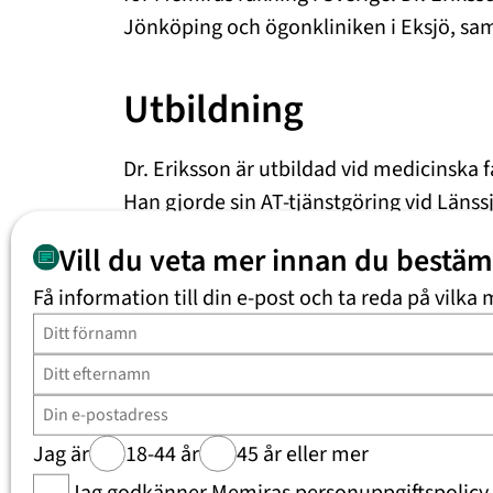
Jönköping och ögonkliniken i Eksjö, sam
Utbildning
Dr. Eriksson är utbildad vid medicinska f
Han gjorde sin AT-tjänstgöring vid Länss
läkarlegitimation 1992. Därefter gick h
Vill du veta mer innan du bestä
Länssjukhuset Ryhov i Jönköping och fick
Få information till din e-post och ta reda på vilka 
Eriksson började med ögonkirurgi 1997 o
linsoperationer och RLE samt laseropera
Föreningar och medl
Jag är
18-44 år
45 år eller mer
Läkarförbundet