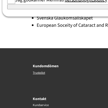
Jag godkänner Memiras
personuppgiftspolicy
Svenska Läkarsällskapet
Jönköpings läns läkarförening
Svenska Glaukomsällskapet
European Soceity of Cataract and R
Kundomdömen
Trustpilot
Kontakt
Kundservice