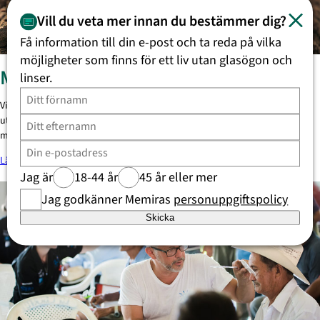
Vill du veta mer innan du bestämmer dig?
Få information till din e-post och ta reda på vilka
möjligheter som finns för ett liv utan glasögon och
Miljömässig hållbarhet
linser.
Vi strävar efter att aktivt bidra till en bättre miljö genom att kontinuerligt
utvärdera och förbättra våra processer, med fokus på att minska vår
miljöpåverkan.
Läs mer om vårt miljöarbete
Jag är
18-44 år
45 år eller mer
Jag godkänner Memiras
personuppgiftspolicy
Skicka