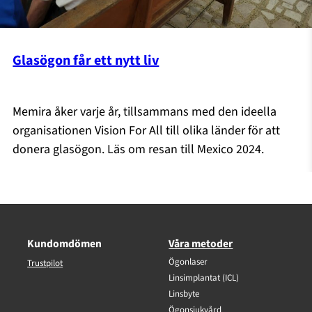
Glasögon får ett nytt liv
Memira åker varje år, tillsammans med den ideella
organisationen Vision For All till olika länder för att
donera glasögon. Läs om resan till Mexico 2024.
Kundomdömen
Våra metoder
Ögonlaser
Trustpilot
Linsimplantat (ICL)
Linsbyte
Ögonsjukvård