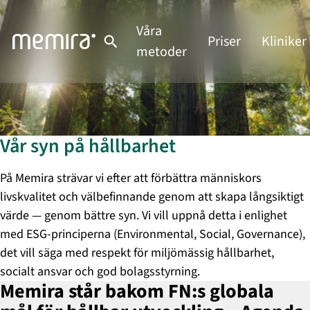
Hoppa
till
Våra
Priser
Kliniker
innehåll
metoder
Vår syn på hållbarhet
På Memira strävar vi efter att förbättra människors
livskvalitet och välbefinnande genom att skapa långsiktigt
värde — genom bättre syn. Vi vill uppnå detta i enlighet
med ESG-principerna (Environmental, Social, Governance),
det vill säga med respekt för miljömässig hållbarhet,
socialt ansvar och god bolagsstyrning.
Memira står bakom FN:s globala