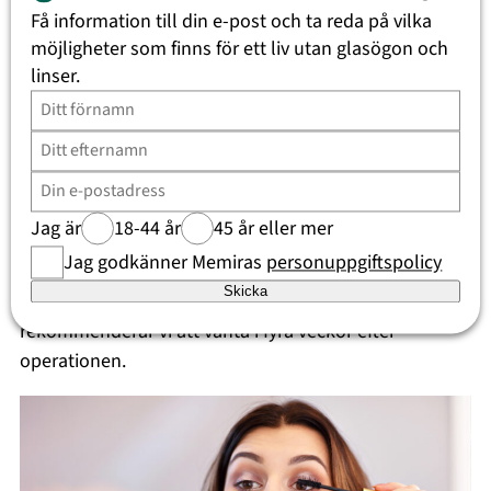
Få information till din e-post och ta reda på vilka
möjligheter som finns för ett liv utan glasögon och
När kan jag använda ögonsmink
linser.
igen efter synkorrigeringen?
Vi vet att ögonsmink är viktigt för många, både
mascara men också färgning av ögonfransar samt
applicering av lösögonfransar. Efter en operation bör
Jag är
18-44 år
45 år eller mer
du undvika ögonsmink som mascara den första
Jag godkänner Memiras
personuppgiftspolicy
veckan efter operationen. Vad gäller färga
Skicka
ögonfransarna eller sätta på lösögonfransar
rekommenderar vi att vänta i fyra veckor efter
operationen.