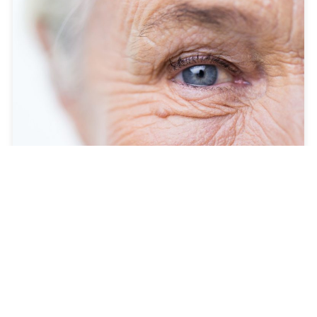
Boka tid
Lär mer
Dermatochalasis – överskottshud på
ögonlocken
Dermatochalasis är, i de flesta fall, ett
åldersrelaterat tillstånd då det uppstått
överskottshud på ögonlocken till följd av
minskad elasticitet i huden. Överskottshuden