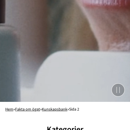
Hem
»
Fakta om ögat
»
Kunskapsbank
»
Sida 2
Kategorier