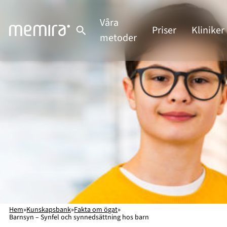
Hoppa
till
Våra
Priser
Kliniker
innehåll
metoder
Hem
»
Kunskapsbank
»
Fakta om ögat
»
Barnsyn – Synfel och synnedsättning hos barn