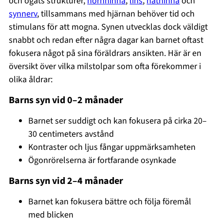
och ögats strukturer,
hornhinna
,
lins
,
näthinna
och
synnerv
, tillsammans med hjärnan behöver tid och
stimulans för att mogna. Synen utvecklas dock väldigt
snabbt och redan efter några dagar kan barnet oftast
fokusera något på sina föräldrars ansikten. Här är en
översikt över vilka milstolpar som ofta förekommer i
olika åldrar:
Barns syn vid 0–2 månader
Barnet ser suddigt och kan fokusera på cirka 20–
30 centimeters avstånd
Kontraster och ljus fångar uppmärksamheten
Ögonrörelserna är fortfarande osynkade
Barns syn vid 2–4 månader
Barnet kan fokusera bättre och följa föremål
med blicken