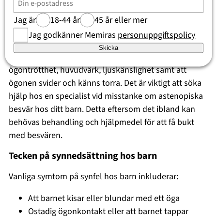
I takt med det ökade användandet av skärmenheter
Jag är
18-44 år
45 år eller mer
drabbas också fler och fler barn och unga av trötta
Jag godkänner Memiras
personuppgiftspolicy
och ansträngda ögon. Termen för dessa ögonproblem
Skicka
är
astenopiska besvär
och vanliga symptom innefattar
ögontrötthet, huvudvärk, ljuskänslighet samt att
ögonen svider och känns torra. Det är viktigt att söka
hjälp hos en specialist vid misstanke om astenopiska
besvär hos ditt barn. Detta eftersom det ibland kan
behövas behandling och hjälpmedel för att få bukt
med besvären.
Tecken på synnedsättning hos barn
Vanliga symtom på synfel hos barn inkluderar:
Att barnet kisar eller blundar med ett öga
Ostadig ögonkontakt eller att barnet tappar