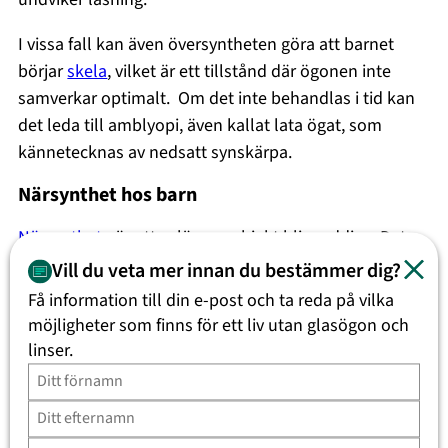
I vissa fall kan även översyntheten göra att barnet
börjar
skela
, vilket är ett tillstånd där ögonen inte
samverkar optimalt. Om det inte behandlas i tid kan
det leda till amblyopi, även kallat lata ögat, som
kännetecknas av nedsatt synskärpa.
Närsynthet hos barn
Närsynthet
gör att avlägsna objekt blir suddiga. Det
märks ofta genom att barnet sitter nära TV:n, har svårt
Vill du veta mer innan du bestämmer dig?
att se tavlan i skolan eller klagar på suddig syn på
Få information till din e-post och ta reda på vilka
långt håll. Närsynthet är ofta ärftligt, så om du som
möjligheter som finns för ett liv utan glasögon och
förälder själv är närsynt eller har astigmatism är det
linser.
viktigt att vara extra uppmärksam på om ditt barn
visar tecken på dessa synfel.
Trötta och ansträngda ögon