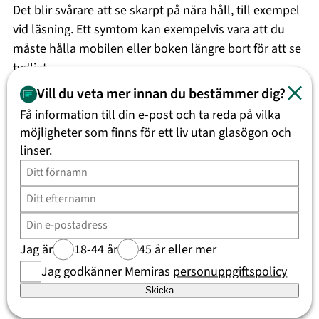
Det blir svårare att se skarpt på nära håll, till exempel
vid läsning. Ett symtom kan exempelvis vara att du
måste hålla mobilen eller boken längre bort för att se
tydligt.
Vill du veta mer innan du bestämmer dig?
Läs mer om Ålderssynthet
Få information till din e-post och ta reda på vilka
möjligheter som finns för ett liv utan glasögon och
Symtom på synfel
linser.
Symtomen varierar beroende på typ av synfel, men
vanliga tecken är:
Suddig syn på nära eller långt håll
Jag är
18-44 år
45 år eller mer
Huvudvärk, särskilt efter närarbete
Trötta eller ansträngda ögon
Jag godkänner Memiras
personuppgiftspolicy
Svårigheter att fokusera
Skicka
Dubbelseende