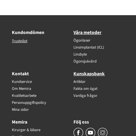
Kundomdömen
Våra metoder
Ögonlaser
Trustpilot
Linsimplantat (ICL)
Linsbyte
Ögonsjukvård
Kontakt
Kunskapsbank
Kundservice
Artiklar
Om Memira
Fakta om ögat
Kvalitetsarbete
Vanliga frågor
Personuppgiftspolicy
Mina sidor
Memira
Följ oss
Kirurger & läkare