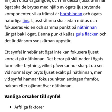
är ljus i olika våglängder, och när dessa ljusstrålar når
ögat ska de brytas med hjälp av ögats ljusbrytande
komponenter, vilka främst är
hornhinnan
och ögats
naturliga
lins
. Ljusstrålarna ska sedan mötas och
fokuseras vid en och samma punkt på
näthinnan
längst bak i ögat. Denna punkt kallas
gula fläcken
och
det är där som synskärpan uppstår.
Ett synfel innebär att ögat inte kan fokusera ljuset
korrekt på näthinnan. Det beror på skillnader i ögats
form eller brytning, vilket påverkar hur skarpt du ser.
Vid normal syn bryts ljuset exakt på näthinnan, men
vid synfel hamnar fokuspunkten antingen framför,
bakom eller ojämnt över näthinnan.
Vanliga orsaker till synfel
Ärftliga faktorer