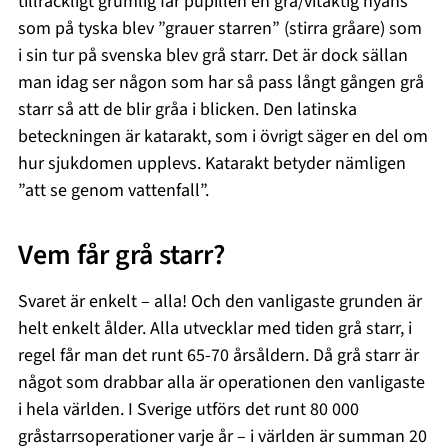
tillräckligt grumlig får pupillen en grå/vitaktig nyans
som på tyska blev ”grauer starren” (stirra gråare) som
i sin tur på svenska blev grå starr. Det är dock sällan
man idag ser någon som har så pass långt gången grå
starr så att de blir gråa i blicken. Den latinska
beteckningen är katarakt, som i övrigt säger en del om
hur sjukdomen upplevs. Katarakt betyder nämligen
”att se genom vattenfall”.
Vem får grå starr?
Svaret är enkelt – alla! Och den vanligaste grunden är
helt enkelt ålder. Alla utvecklar med tiden grå starr, i
regel får man det runt 65-70 årsåldern. Då grå starr är
något som drabbar alla är operationen den vanligaste
i hela världen. I Sverige utförs det runt 80 000
gråstarrsoperationer varje år – i världen är summan 20