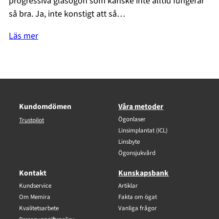
progressiva glasögon som kanske inte alltid fungerar
så bra. Ja, inte konstigt att så…
Läs mer
Kundomdömen
Våra metoder
Ögonlaser
Trustpilot
Linsimplantat (ICL)
Linsbyte
Ögonsjukvård
Kontakt
Kunskapsbank
Kundservice
Artiklar
Om Memira
Fakta om ögat
Kvalitetsarbete
Vanliga frågor