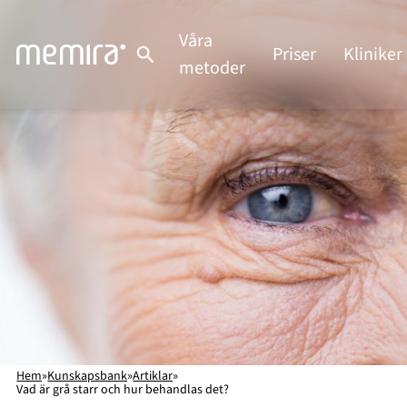
Hoppa
till
Våra
Priser
Kliniker
innehåll
metoder
Hem
»
Kunskapsbank
»
Artiklar
»
Vad är grå starr och hur behandlas det?