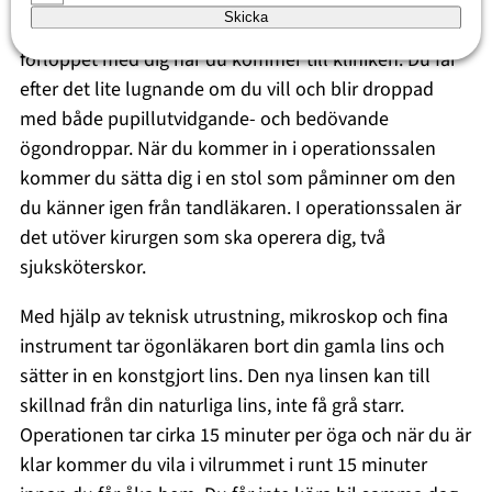
är helt smärtfri. Båda ögonen opereras på samma dag.
Skicka
Operationsdagen börjar med att vi går igenom
förloppet med dig när du kommer till kliniken. Du får
efter det lite lugnande om du vill och blir droppad
med både pupillutvidgande- och bedövande
ögondroppar. När du kommer in i operationssalen
kommer du sätta dig i en stol som påminner om den
du känner igen från tandläkaren. I operationssalen är
det utöver kirurgen som ska operera dig, två
sjuksköterskor.
Med hjälp av teknisk utrustning, mikroskop och fina
instrument tar ögonläkaren bort din gamla lins och
sätter in en konstgjort lins. Den nya linsen kan till
skillnad från din naturliga lins, inte få grå starr.
Operationen tar cirka 15 minuter per öga och när du är
klar kommer du vila i vilrummet i runt 15 minuter