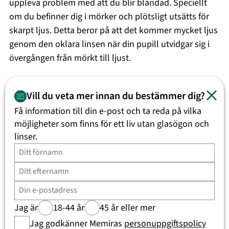
uppleva problem med att du blir bländad. Speciellt
om du befinner dig i mörker och plötsligt utsätts för
skarpt ljus. Detta beror på att det kommer mycket ljus
genom den oklara linsen när din pupill utvidgar sig i
övergången från mörkt till ljust.
Hur konstateras grå starr?
Vill du veta mer innan du bestämmer dig?
Få information till din e-post och ta reda på vilka
Grå starr konstateras hos ögonläkaren efter
möjligheter som finns för ett liv utan glasögon och
undersökningar och mätningar. Konstateras det att du
linser.
har grå starr kommer du bli informerad om nästa steg.
Hur behandlas grå starr hos
Memira?
Jag är
18-44 år
45 år eller mer
Grå starr behandlas med en
linsbytesoperation
som
Jag godkänner Memiras
personuppgiftspolicy