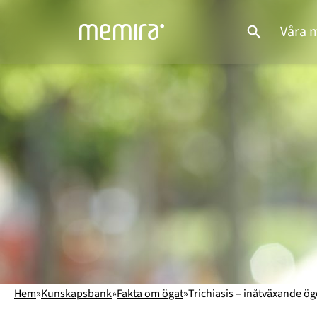
Hoppa
till
Våra 
innehåll
Hem
»
Kunskapsbank
»
Fakta om ögat
»
Trichiasis – inåtväxande ö