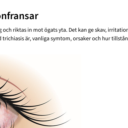
onfransar
ing och riktas in mot ögats yta. Det kan ge skav, irrit
ad trichiasis är, vanliga symtom, orsaker och hur tills