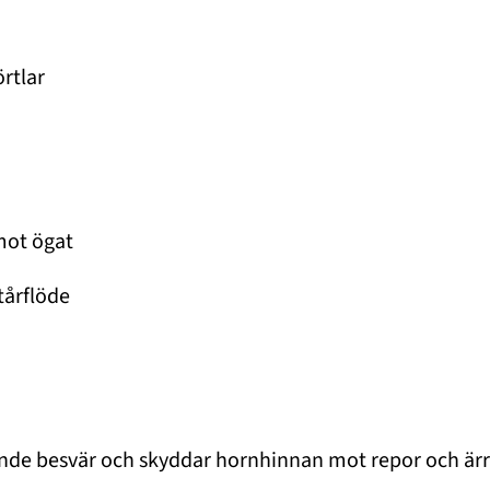
rtlar
 mot ögat
tårflöde
nde besvär och skyddar hornhinnan mot repor och ärr.