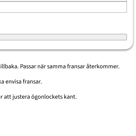
v och skydda hornhinnan.
lig eftersom fransarna växer ut igen efter några
 tillbaka. Passar när samma fransar återkommer.
ka envisa fransar.
ör att justera ögonlockets kant.