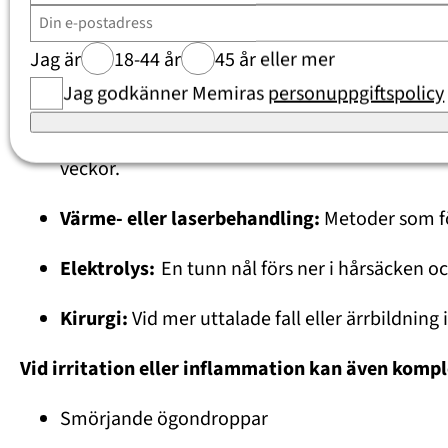
Behandlingen beror på hur många fransar som växer
Jag är
18-44 år
45 år eller mer
Vanliga behandlingsalternativ:
Jag godkänner Memiras
personuppgiftspolicy
Tillfällig borttagning av fransar (epilering):
veckor.
Värme- eller laserbehandling:
Metoder som fö
Elektrolys:
En tunn nål förs ner i hårsäcken oc
Kirurgi:
Vid mer uttalade fall eller ärrbildnin
Vid irritation eller inflammation kan även komp
Smörjande ögondroppar