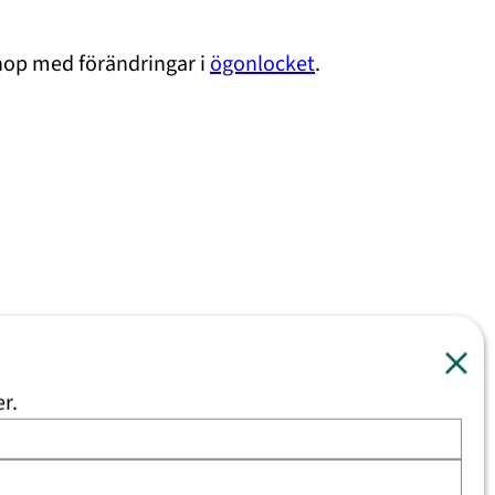
 ihop med förändringar i
ögonlocket
.
er.