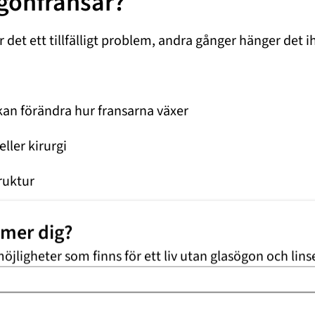
ögonfransar?
 är det ett tillfälligt problem, andra gånger hänger det
kan förändra hur fransarna växer
eller kirurgi
truktur
 som påverkar hårsäckarna
mmer dig?
ggande orsak
möjligheter som finns för ett liv utan glasögon och lins