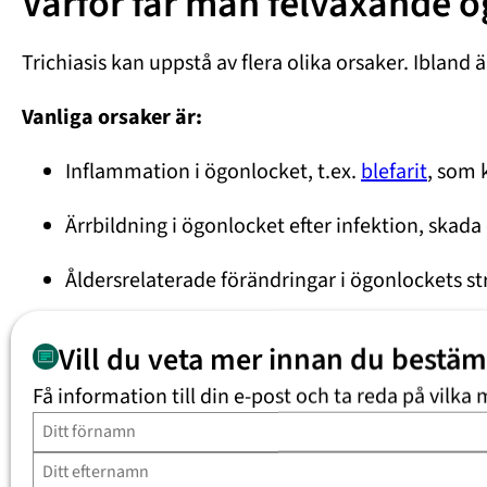
Varför får man felväxande 
Trichiasis kan uppstå av flera olika orsaker. Ibland
Vanliga orsaker är:
Inflammation i ögonlocket, t.ex.
blefarit
, som 
Ärrbildning i ögonlocket efter infektion, skada 
Åldersrelaterade förändringar i ögonlockets s
Hudsjukdomar eller återkommande irritation
Vill du veta mer innan du bestä
Ibland uppstår trichiasis utan tydlig bakomli
Få information till din e-post och ta reda på vilka 
Behandling av trichiasis