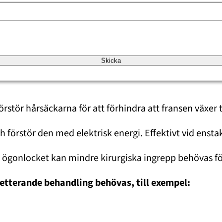
 fel och hur mycket de stör. Målet är att minska ska
Skicka
Fransarna plockas bort med pincett. Effekten är tillfäl
rstör hårsäckarna för att förhindra att fransen växer
h förstör den med elektrisk energi. Effektivt vid ensta
g i ögonlocket kan mindre kirurgiska ingrepp behövas f
letterande behandling behövas, till exempel: