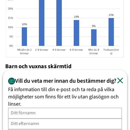
Barn och vuxnas skärmtid
Det finns indikationer att barn inte skall spendera mer
Vill du veta mer innan du bestämmer dig?
än 2 timmar framför en skärm/dag för att undvika
Få information till din e-post och ta reda på vilka
påverkan på synen, men siffran för vuxna är något
möjligheter som finns för ett liv utan glasögon och
oklart.
linser.
Det finns studier som visar att det blå ljuset från
skärmen påverkar produktionen av sömnhormonet