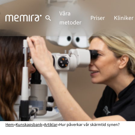
Hoppa
till
Våra
Priser
Kliniker
innehåll
metoder
Hem
»
Kunskapsbank
»
Artiklar
»
Hur påverkar vår skärmtid synen?