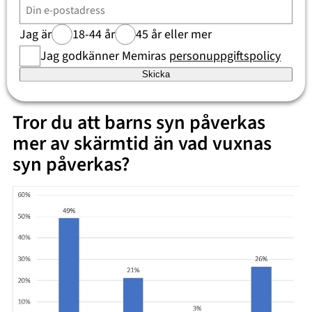
melatonin, vilket kan påverka vårt sömnmönster. Det
finns också de som säger att det blå ljuset skadar vår
Jag är
18-44 år
45 år eller mer
näthinna, men det finns inte några kliniska bevis för
Jag godkänner Memiras
personuppgiftspolicy
detta, så den informationen får vi använda med
försiktighet.
Skicka
Tror du att barns syn påverkas
mer av skärmtid än vad vuxnas
syn påverkas?