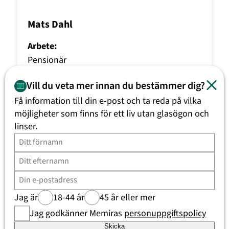
Mats Dahl
Arbete:
Pensionär
Synfel:
Vill du veta mer innan du bestämmer dig?
grå starr
Få information till din e-post och ta reda på vilka
möjligheter som finns för ett liv utan glasögon och
Behandlingsmetod:
linser.
Ögonsjukvård
Boka tid
Jag är
18-44 år
45 år eller mer
Se vilka tider som finns tillgängliga på en klinik nära dig!
Jag godkänner Memiras
personuppgiftspolicy
Boka tid
Skicka