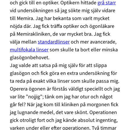
och gick till en optiker. Optikern hittade
grå starr
vid undersökningen så jag sökte mig själv vidare
till Memira. Jag har bekanta som varit mycket
nöjda där. Jag fick träffa optiker och ögonläkare
på Memirakliniken, de var mycket bra. Jag fick
välja mellan
standardlinser
och mer avancerade,
multifokala linser
som skulle ta bort eller minska
glasögonbehovet.
Jag valde att satsa på mig själv för att slippa
glasögon och fick göra en extra undersökning för
ta reda på exakt vilka linser som skulle passa mig.
Operera ögonen är förstås väldigt speciellt och jag
var lite ”nojjig”; tänk om jag har otur och något
går fel? När jag kom till kliniken på morgonen fick
jag lugnande medel, det vare skönt. Operationen
gick otroligt fort och jag kände absolut ingenting,
varken under eller efter operationen. Två timmar