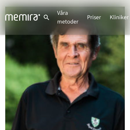
Våra
Priser
Kliniker
metoder