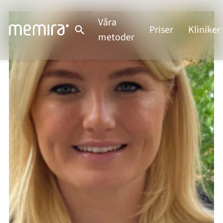
Våra
Priser
Kliniker
metoder