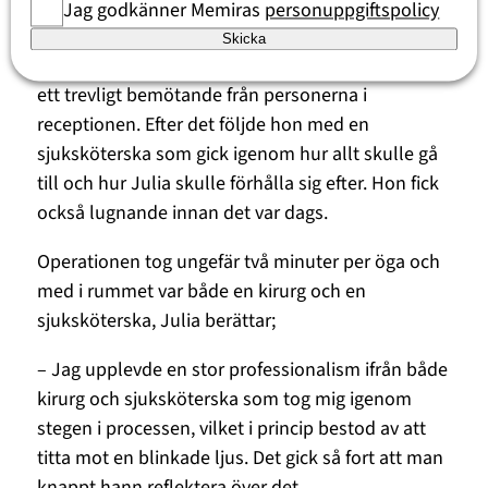
Jag godkänner Memiras
personuppgiftspolicy
Hon tog ledigt från sitt jobb och åkte till Memira
Skicka
Hagastaden på morgonen. Väl på plats fick hon
ett trevligt bemötande från personerna i
receptionen. Efter det följde hon med en
sjuksköterska som gick igenom hur allt skulle gå
till och hur Julia skulle förhålla sig efter. Hon fick
också lugnande innan det var dags.
Operationen tog ungefär två minuter per öga och
med i rummet var både en kirurg och en
sjuksköterska, Julia berättar;
– Jag upplevde en stor professionalism ifrån både
kirurg och sjuksköterska som tog mig igenom
stegen i processen, vilket i princip bestod av att
titta mot en blinkade ljus. Det gick så fort att man
knappt hann reflektera över det.