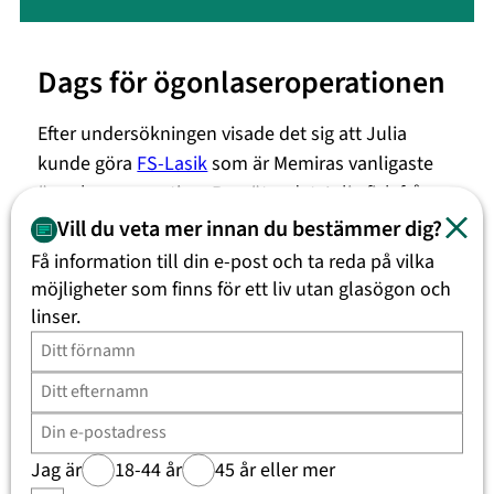
Dags för ögonlaseroperationen
Efter undersökningen visade det sig att Julia
kunde göra
FS-Lasik
som är Memiras vanligaste
ögonlaseroperation. Bemötandet Julia fick från
Memira i Hagastaden
gjorde så hon fick
Vill du veta mer innan du bestämmer dig?
förtroende och slutligen bestämde sig för att göra
Få information till din e-post och ta reda på vilka
operationen. En tid bokades in redan samma
möjligheter som finns för ett liv utan glasögon och
månad och plötsligt var dagen kommen och Julia
linser.
hade höga förväntningar;
– Att kunna se utan glasögon eller linser skulle ju
vara något livsförändrande för mig. En del av mina
rädslor bestod i att operationen inte skulle leva
Jag är
18-44 år
45 år eller mer
upp till mina förväntningar, förklarar hon.