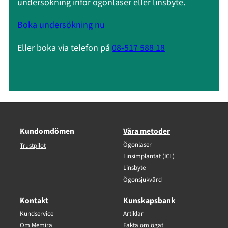
undersökning inför ögonlaser eller linsbyte.
Boka undersökning nu
Eller boka via telefon på
08-517 588 18
Kundomdömen
Våra metoder
Ögonlaser
Trustpilot
Linsimplantat (ICL)
Linsbyte
Ögonsjukvård
Kontakt
Kunskapsbank
Kundservice
Artiklar
Om Memira
Fakta om ögat