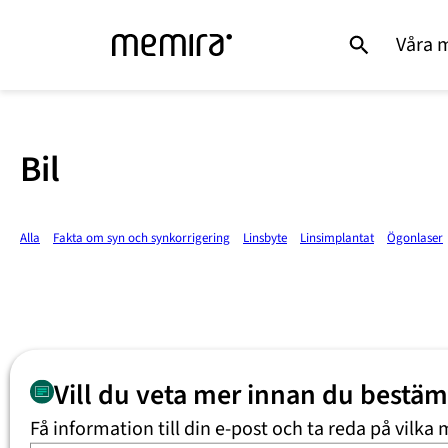
Våra 
Bil
Alla
Fakta om syn och synkorrigering
Linsbyte
Linsimplantat
Ögonlaser
Vill du veta mer innan du bestä
Få information till din e-post och ta reda på vilka 