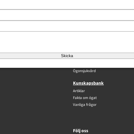
Våra metoder
Ögonlaser
Skicka
Linsimplantat (ICL)
Linsbyte
Ögonsjukvård
Kunskapsbank
Artiklar
Fakta om ögat
Vanliga frågor
Följ oss