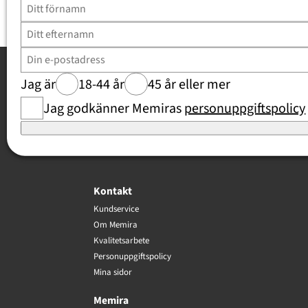
Jag är
18-44 år
45 år eller mer
Kundomdömen
Jag godkänner Memiras
personuppgiftspolicy
Trustpilot
Kontakt
Kundservice
Om Memira
Kvalitetsarbete
Personuppgiftspolicy
Mina sidor
Memira