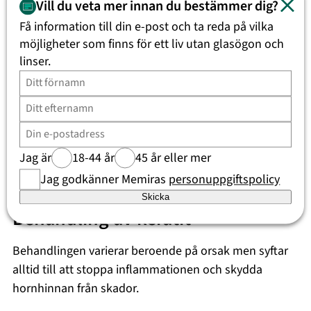
Synen blir disig eller suddig
Vill du veta mer innan du bestämmer dig?
Känsla av att något sitter i ögat
Få information till din e-post och ta reda på vilka
möjligheter som finns för ett liv utan glasögon och
Är keratit smittsamt?
linser.
Om keratit orsakas av virus eller bakterier kan det vara
smittsamt. Parasiter och svamp smittar inte på samma
sätt, men uppstår ofta i samband med skador eller
kontaktlinsproblem. God hand- och lins­hygien
Jag är
18-44 år
45 år eller mer
minskar risken att föra bakterier till hornhinnan.
Jag godkänner Memiras
personuppgiftspolicy
Skicka
Behandling av keratit
Behandlingen varierar beroende på orsak men syftar
alltid till att stoppa inflammationen och skydda
hornhinnan från skador.