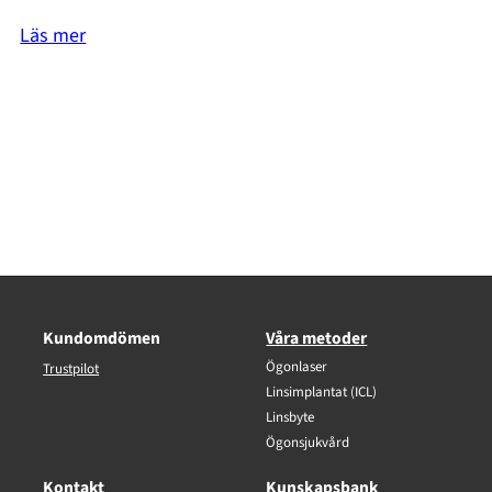
Läs mer
Kundomdömen
Våra metoder
Ögonlaser
Trustpilot
Linsimplantat (ICL)
Linsbyte
Ögonsjukvård
Kontakt
Kunskapsbank