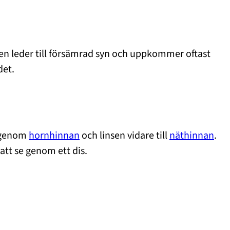
men leder till försämrad syn och uppkommer oftast
det.
t genom
hornhinnan
och linsen vidare till
näthinnan
.
 att se genom ett dis.