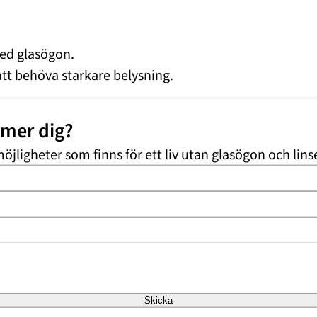
med glasögon.
 att behöva starkare belysning.
ilstrålkastare blir besvärande.
mmer dig?
möjligheter som finns för ett liv utan glasögon och lins
örändringen är betydande.
er ögonläkare linsen med hjälp av spaltlampa och pupi
m till exempel påverkan på
gula fläcken
eller näthinn
Skicka