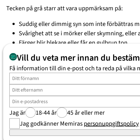
Tecken på grå starr att vara uppmärksam på:
Suddig eller dimmig syn som inte förbättras 
Svårighet att se i mörker eller skymning, eller
Färger blir blekare eller får en gulbrun ton.
Bländningskänslighet – ljus från lampor eller b
Vill du veta mer innan du bestä
Dubbelseende eller att konturer blir otydliga.
Få information till din e-post och ta reda på vilka 
Yrsel eller huvudvärk kan förekomma om synf
Diagnos och undersökning
Vid misstanke om grå starr undersöker optiker ell
Jag är
18-44 år
45 år eller mer
linsens klarhet samt utesluter andra
ögonbesvär
so
Jag godkänner Memiras
personuppgiftspolicy