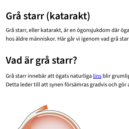
Grå starr (katarakt)
Grå starr, eller katarakt, är en ögonsjukdom där ö
hos äldre människor. Här går vi igenom vad grå sta
Vad är grå starr?
Grå starr innebär att ögats naturliga
lins
blir grumli
Detta leder till att synen försämras gradvis och gör 