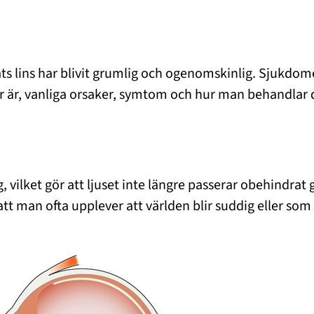
gats lins har blivit grumlig och ogenomskinlig. Sjukdo
rr är, vanliga orsaker, symtom och hur man behandlar 
g, vilket gör att ljuset inte längre passerar obehindra
att man ofta upplever att världen blir suddig eller som