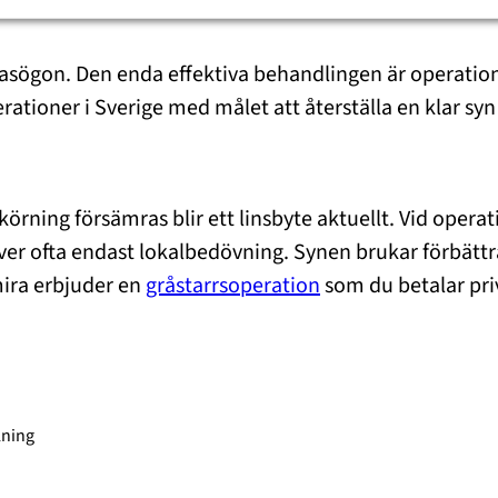
asögon. Den enda effektiva behandlingen är operation,
erationer i Sverige med målet att återställa en klar s
körning försämras blir ett linsbyte aktuellt. Vid opera
räver ofta endast lokalbedövning. Synen brukar förbät
mira erbjuder en
gråstarrsoperation
som du betalar pri
lning