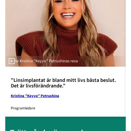
Se Kristina ”Keyyo” Petrushinas resa
”Linsimplantat är bland mitt livs bästa beslut.
Det är livsförändrande.”
Kristina ”Keyyo” Petrushina
Programledare