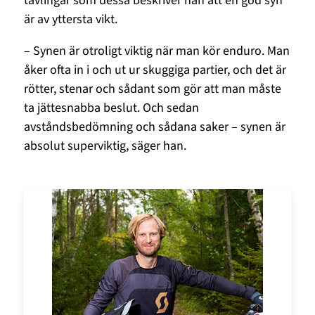
tävlingar som dessa beskriver han att en god syn
är av yttersta vikt.
– Synen är otroligt viktig när man kör enduro. Man
åker ofta in i och ut ur skuggiga partier, och det är
rötter, stenar och sådant som gör att man måste
ta jättesnabba beslut. Och sedan
avståndsbedömning och sådana saker – synen är
absolut superviktig, säger han.