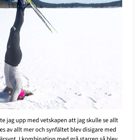
te jag upp med vetskapen att jag skulle se allt
es av allt mer och synfältet blev disigare med
närsynt. I kombination med grå starren så blev