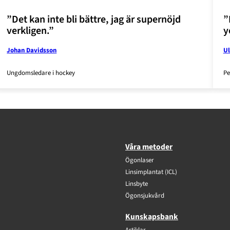
”Det kan inte bli bättre, jag är supernöjd
”
verkligen.”
y
Johan Davidsson
Ul
Ungdomsledare i hockey
Pe
Våra metoder
Ögonlaser
Linsimplantat (ICL)
Linsbyte
Ögonsjukvård
Kunskapsbank