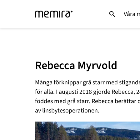
Våra 
Rebecca Myrvold
Många förknippar grå starr med stigande å
för alla. I augusti 2018 gjorde Rebecca, 
föddes med grå starr. Rebecca berättar o
av linsbytesoperationen.