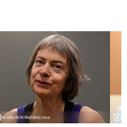
Se Ulla-Britt Wendels resa
Se 