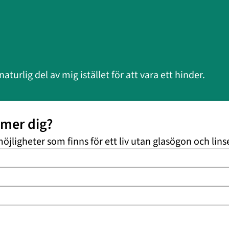
turlig del av mig istället för att vara ett hinder.
mmer dig?
möjligheter som finns för ett liv utan glasögon och lins
rr valde jag också att korrigera min närsynthet.
la linser av optikern. Nu i efterhand hade jag
cket tidigare. Jag märker inte särskilt av några
or – men det gjorde jag innan också fast mer.