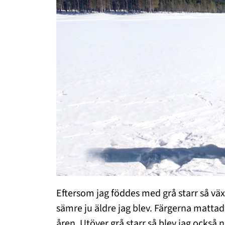
Eftersom jag föddes med grå starr så väx
sämre ju äldre jag blev. Färgerna mattad
åren. Utöver grå starr så blev jag också 