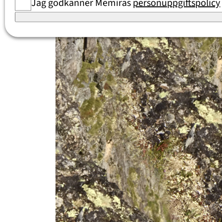
Synen är skarp och livet är mer färggran
Jag godkänner Memiras
personuppgiftspolicy
del av mig istället för att vara ett hinder.