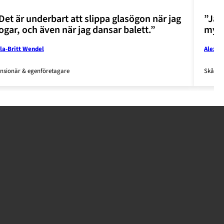
Det är underbart att slippa glasögon när jag
”Jag
ogar, och även när jag dansar balett.”
myck
la-Britt Wendel
Alexan
nsionär & egenföretagare
Skådesp