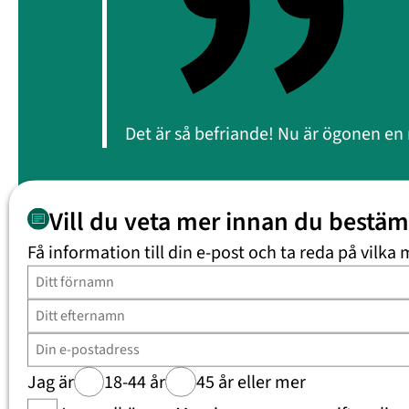
Det är så befriande! Nu är ögonen en na
Vill du veta mer innan du bestä
Få information till din e-post och ta reda på vilka 
Utöver att operera mitt medfödda grå sta
Därför blev jag rekommenderad multifoka
önskat att jag hade gjort operationen my
Jag är
18-44 år
45 år eller mer
biverkningar. Jag ser halos runt ljuskäll