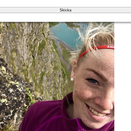
t. Det är så befriande! Nu är ögonen en naturlig
Skicka