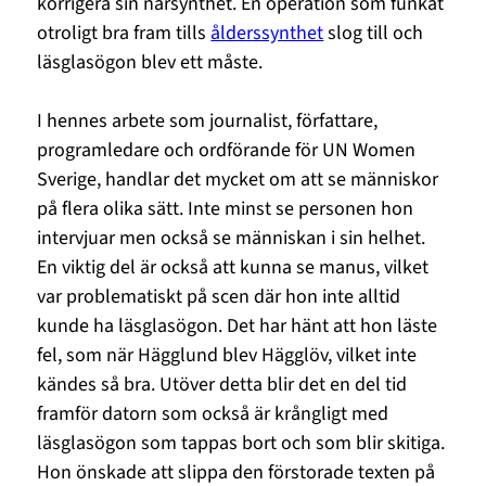
korrigera sin närsynthet. En operation som funkat
otroligt bra fram tills
ålderssynthet
slog till och
läsglasögon blev ett måste.
I hennes arbete som journalist, författare,
programledare och ordförande för UN Women
Sverige, handlar det mycket om att se människor
på flera olika sätt. Inte minst se personen hon
intervjuar men också se människan i sin helhet.
En viktig del är också att kunna se manus, vilket
var problematiskt på scen där hon inte alltid
kunde ha läsglasögon. Det har hänt att hon läste
fel, som när Hägglund blev Hägglöv, vilket inte
kändes så bra. Utöver detta blir det en del tid
framför datorn som också är krångligt med
läsglasögon som tappas bort och som blir skitiga.
Hon önskade att slippa den förstorade texten på