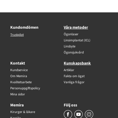
Kundomdömen
Våra metoder
Ögonlaser
Trustpilot
Linsimplantat (ICL)
Linsbyte
Ögonsjukvård
Kontakt
Kunskapsbank
Kundservice
Artiklar
Om Memira
Fakta om ögat
Kvalitetsarbete
Vanliga frågor
Personuppgiftspolicy
Mina sidor
Memira
Följ oss
Kirurger & läkare
Karriär