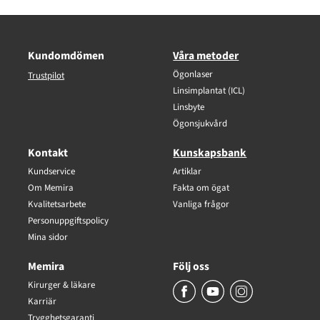
Kundomdömen
Våra metoder
Ögonlaser
Trustpilot
Linsimplantat (ICL)
Linsbyte
Ögonsjukvård
Kontakt
Kunskapsbank
Kundservice
Artiklar
Om Memira
Fakta om ögat
Kvalitetsarbete
Vanliga frågor
Personuppgiftspolicy
Mina sidor
Memira
Följ oss
Kirurger & läkare
Karriär
Trygghetsgaranti