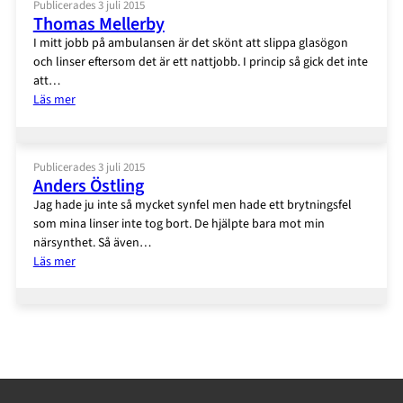
Publicerades 3 juli 2015
Thomas Mellerby
I mitt jobb på ambulansen är det skönt att slippa glasögon
och linser eftersom det är ett nattjobb. I princip så gick det inte
att…
:
Läs mer
Thomas
Mellerby
Publicerades 3 juli 2015
Anders Östling
Jag hade ju inte så mycket synfel men hade ett brytningsfel
som mina linser inte tog bort. De hjälpte bara mot min
närsynthet. Så även…
:
Läs mer
Anders
Östling