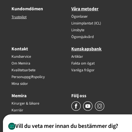
Kundomdömen
Våra metoder
Ögonlaser
Trustpilot
Linsimplantat (ICL)
Linsbyte
Ögonsjukvård
Kontakt
Kunskapsbank
Kundservice
Artiklar
Om Memira
Fakta om ögat
Kvalitetsarbete
Vanliga frågor
Personuppgiftspolicy
Mina sidor
Memira
Följ oss
Kirurger & läkare
Karriär
Trygghetsgaranti
Vill du veta mer innan du bestämmer dig?
Copyright Memira AB 2026, all rights reserved