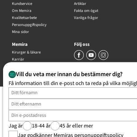
Kundservice
Artiklar
Om Memira
Fakta om ögat
Kvalitetsarbete
Vanliga frågor
Personuppgiftspolicy
Mina sidor
Memira
Följ oss
Kirurger & läkare
Karriär
Trygghetsgaranti
Vill du veta mer innan du bestämmer dig?
Copyright Memira AB 2026, all rights reserved
Få information till din e-post och ta reda på vilka möjlig
Jag är
18-44 år
45 år eller mer
Jag godkänner Memiras
personuppgiftspolicy