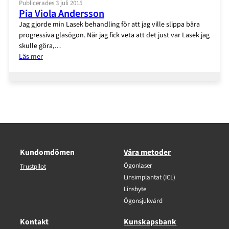
Publicerades 3 juli 2015
Pia Viola Andersson
Jag gjorde min Lasek behandling för att jag ville slippa bära
progressiva glasögon. När jag fick veta att det just var Lasek jag
skulle göra,…
:
Läs mer
Pia
Viola
Andersson
Kundomdömen
Våra metoder
Ögonlaser
Trustpilot
Linsimplantat (ICL)
Linsbyte
Ögonsjukvård
Kontakt
Kunskapsbank