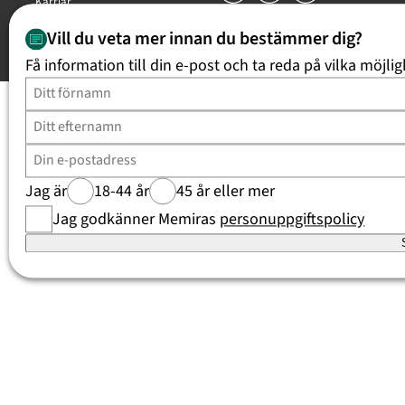
Karriär
Trygghetsgaranti
Vill du veta mer innan du bestämmer dig?
Copyright Memira AB 2026, all rights reserved
Få information till din e-post och ta reda på vilka möjlig
Jag är
18-44 år
45 år eller mer
Jag godkänner Memiras
personuppgiftspolicy