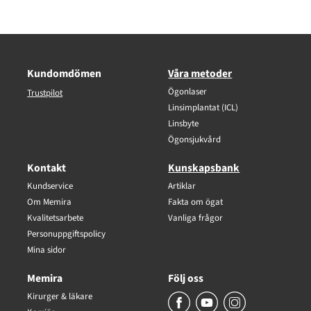
Kundomdömen
Våra metoder
Ögonlaser
Trustpilot
Linsimplantat (ICL)
Linsbyte
Ögonsjukvård
Kontakt
Kunskapsbank
Kundservice
Artiklar
Om Memira
Fakta om ögat
Kvalitetsarbete
Vanliga frågor
Personuppgiftspolicy
Mina sidor
Memira
Följ oss
Kirurger & läkare