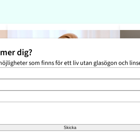
mmer dig?
möjligheter som finns för ett liv utan glasögon och lins
Se Johan Davidssons resa
Se U
Skicka
”Det kan inte bli bättre, jag är
”Det 
supernöjd verkligen.”
när j