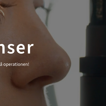
nser
på operationen!