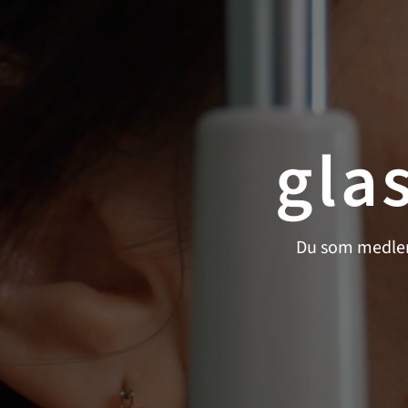
gla
Du som medlem 