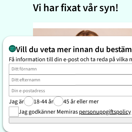
Vi har fixat vår syn!
Vill du veta mer innan du bestä
Få information till din e-post och ta reda på vilka 
Jag är
18-44 år
45 år eller mer
Se Kristina ”Keyyo” Petrushinas resa
Jag godkänner Memiras
personuppgiftspolicy
”Linsimplantat är bland mitt livs
bästa beslut. Det är livsförändrande.”