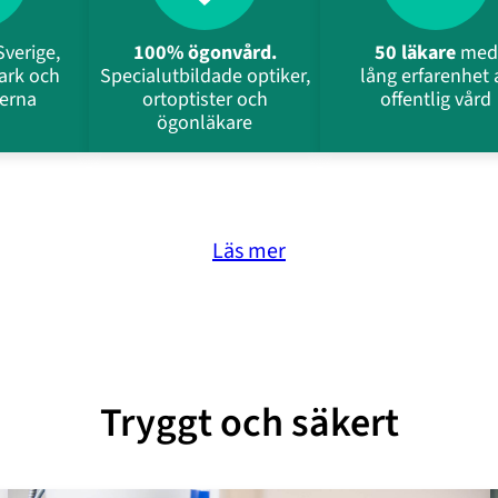
Sverige,
100% ögonvård.
50 läkare
med
ark och
Specialutbildade optiker,
lång erfarenhet 
erna
ortoptister och
offentlig vård
ögonläkare
Läs mer
Tryggt och säkert