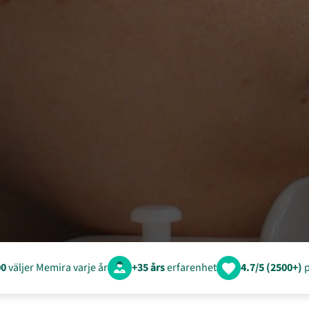
00
väljer Memira varje år
+35 års
erfarenhet
4.7/5 (2500+)
p