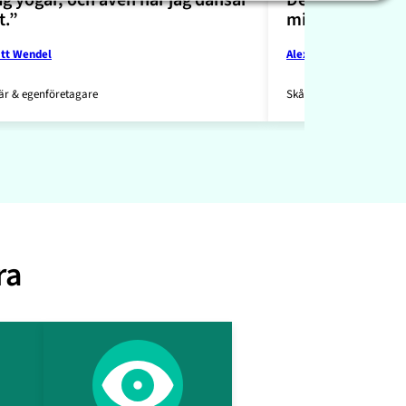
t.”
mig.”
itt Wendel
Alexander Karim
är & egenföretagare
Skådespelare & författa
ra